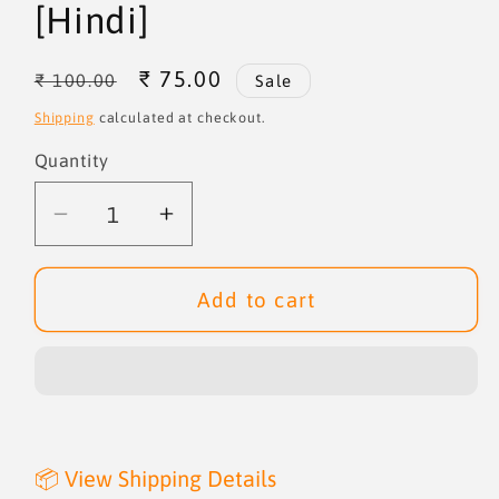
[Hindi]
Regular
Sale
₹ 75.00
₹ 100.00
Sale
price
price
Shipping
calculated at checkout.
Quantity
Quantity
Decrease
Increase
quantity
quantity
for
for
Add to cart
Bhgyawano
Bhgyawano
ki
ki
Kundliyan
Kundliyan
[Hindi]
[Hindi]
📦 View Shipping Details